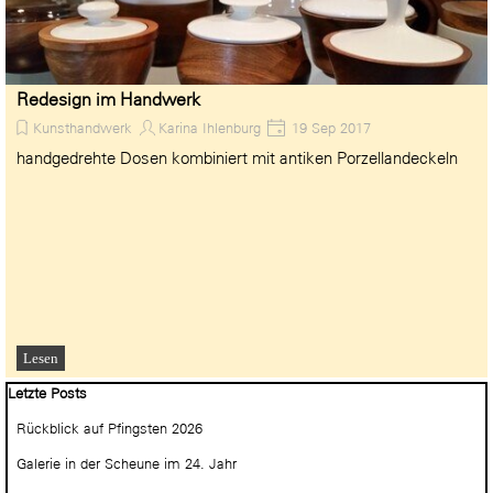
Redesign im Handwerk
Kunsthandwerk
Karina Ihlenburg
19 Sep 2017
handgedrehte Dosen kombiniert mit antiken Porzellandeckeln
Lesen
Block überspringen Letzte Posts
Letzte Posts
Rückblick auf Pfingsten 2026
Galerie in der Scheune im 24. Jahr