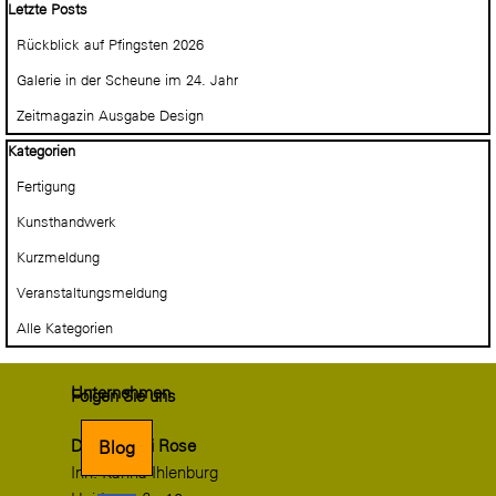
Block überspringen Letzte Posts
Letzte Posts
Rückblick auf Pfingsten 2026
Galerie in der Scheune im 24. Jahr
Zeitmagazin Ausgabe Design
Block überspringen Kategorien
Kategorien
Fertigung
Kunsthandwerk
Kurzmeldung
Veranstaltungsmeldung
Alle Kategorien
Unternehmen
Folgen Sie uns
Drechslerei Rose
Blog
Inh. Karina Ihlenburg