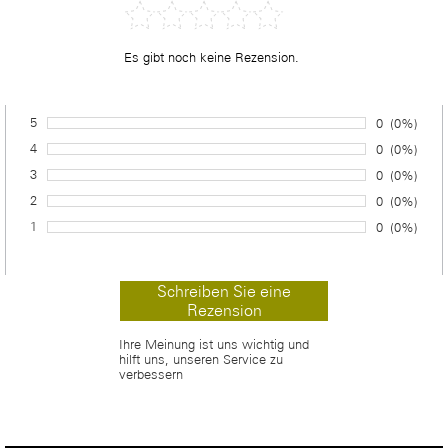
Es gibt noch keine Rezension.
5
Anzahl von 
0
Prozentsa
(0%)
Bewertung:
4
Anzahl von 
0
Prozentsa
(0%)
Bewertung:
3
Anzahl von 
0
Prozentsa
(0%)
Bewertung:
2
Anzahl von 
0
Prozentsa
(0%)
Bewertung:
1
Anzahl von 
0
Prozentsa
(0%)
Bewertung:
Ihre Meinung ist uns wichtig und
hilft uns, unseren Service zu
verbessern