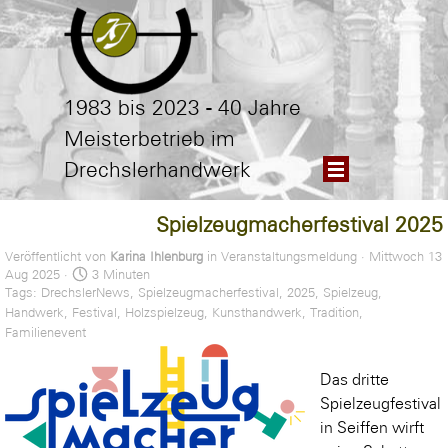
Direkt zum Seiteninhalt
1983 bis 2023 - 40 Jahre
Meisterbetrieb im
Menü überspringen
Drechslerhandwerk
Spielzeugmacherfestival 2025
Veröffentlicht von
Karina Ihlenburg
in
Veranstaltungsmeldung
· Mittwoch 13
Aug 2025 ·
3 Minuten
Tags:
DrechslerNews
,
Spielzeugmacherfestival
,
2025
,
Spielzeug
,
Handwerk
,
Festival
,
Holzspielzeug
,
Kunsthandwerk
,
Tradition
,
Familienevent
Das dritte
Spielzeugfestival
in Seiffen wirft