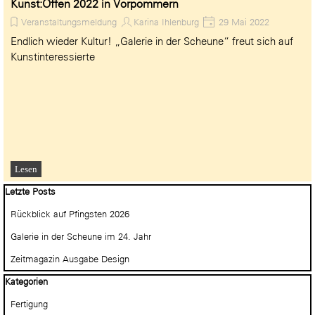
Kunst:Offen 2022 in Vorpommern
Veranstaltungsmeldung
Karina Ihlenburg
29 Mai 2022
Endlich wieder Kultur! „Galerie in der Scheune“ freut sich auf
Kunstinteressierte
Lesen
Block überspringen Letzte Posts
Letzte Posts
Rückblick auf Pfingsten 2026
Galerie in der Scheune im 24. Jahr
Zeitmagazin Ausgabe Design
Block überspringen Kategorien
Kategorien
Fertigung