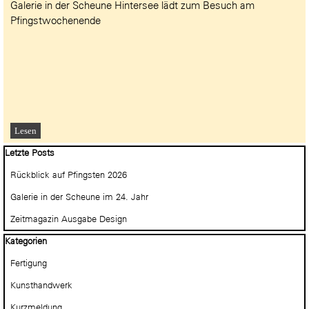
Galerie in der Scheune Hintersee lädt zum Besuch am
Pfingstwochenende
Lesen
Block überspringen Letzte Posts
Letzte Posts
Rückblick auf Pfingsten 2026
Galerie in der Scheune im 24. Jahr
Zeitmagazin Ausgabe Design
Block überspringen Kategorien
Kategorien
Fertigung
Kunsthandwerk
Kurzmeldung