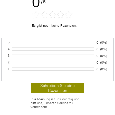
0
/
5
Es gibt noch keine Rezension.
5
Anzahl von 
0
Prozentsa
(0%)
Bewertung:
4
Anzahl von 
0
Prozentsa
(0%)
Bewertung:
3
Anzahl von 
0
Prozentsa
(0%)
Bewertung:
2
Anzahl von 
0
Prozentsa
(0%)
Bewertung:
1
Anzahl von 
0
Prozentsa
(0%)
Bewertung:
Ihre Meinung ist uns wichtig und
hilft uns, unseren Service zu
verbessern