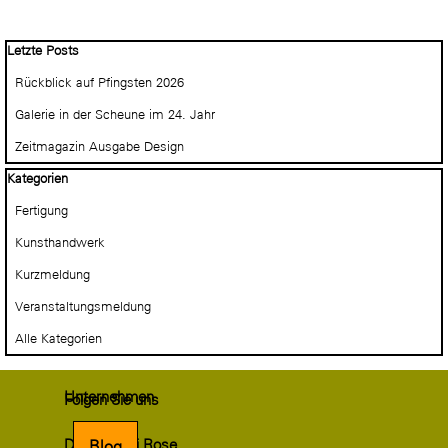
Block überspringen Letzte Posts
Letzte Posts
Rückblick auf Pfingsten 2026
Galerie in der Scheune im 24. Jahr
Zeitmagazin Ausgabe Design
Block überspringen Kategorien
Kategorien
Fertigung
Kunsthandwerk
Kurzmeldung
Veranstaltungsmeldung
Alle Kategorien
Unternehmen
Folgen Sie uns
Drechslerei Rose
Blog