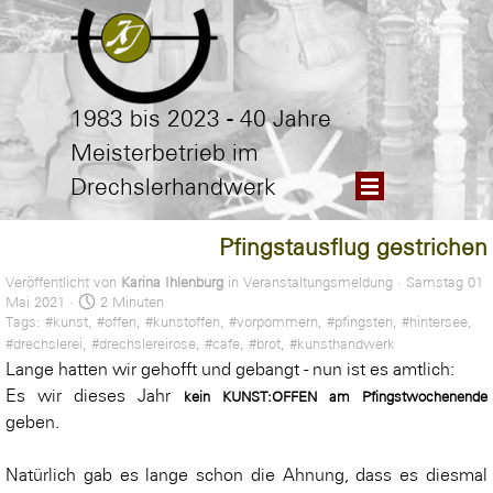
Direkt zum Seiteninhalt
1983 bis 2023 - 40 Jahre
Meisterbetrieb im
Menü überspringen
Drechslerhandwerk
Pfingstausflug gestrichen
Veröffentlicht von
Karina Ihlenburg
in
Veranstaltungsmeldung
· Samstag 01
Mai 2021 ·
2 Minuten
Tags:
#kunst
,
#offen
,
#kunstoffen
,
#vorpommern
,
#pfingsten
,
#hintersee
,
#drechslerei
,
#drechslereirose
,
#cafe
,
#brot
,
#kunsthandwerk
Lange hatten wir gehofft und gebangt - nun ist es amtlich:
Es wir dieses Jahr
kein KUNST:OFFEN am Pfingstwochenende
geben.
Natürlich gab es lange schon die Ahnung, dass es diesmal